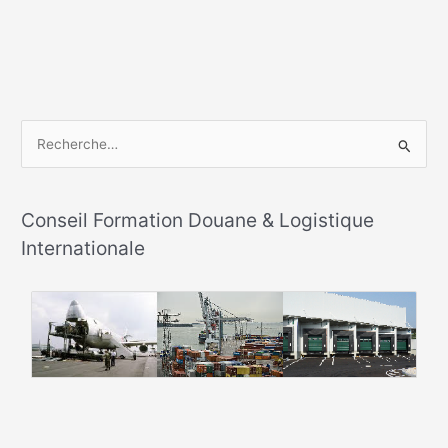
R
e
c
h
Conseil Formation Douane & Logistique
e
Internationale
r
c
h
e
r
: