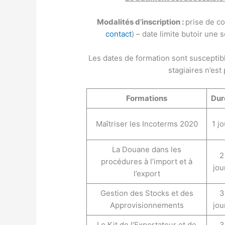
Modalités d’inscription :
prise de c
contact
) – date limite butoir une
Les dates de formation sont susceptib
stagiaires n’est
Formations
Dur
Maîtriser les Incoterms 2020
1 j
La Douane dans les
2
procédures à l’import et à
jou
l’export
Gestion des Stocks et des
3
Approvisionnements
jou
Le Kit de l’Exportateur et de
3