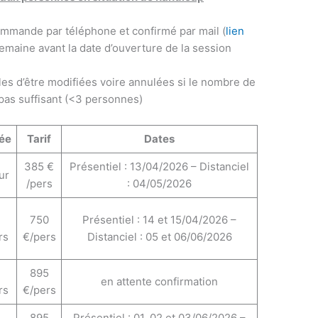
ommande par téléphone et confirmé par mail (
lien
 semaine avant la date d’ouverture de la session
les d’être modifiées voire annulées si le nombre de
 pas suffisant (<3 personnes)
ée
Tarif
Dates
385 €
Présentiel : 13/04/2026 – Distanciel
our
/pers
: 04/05/2026
750
Présentiel : 14 et 15/04/2026 –
rs
€/pers
Distanciel : 05 et 06/06/2026
895
en attente confirmation
rs
€/pers
895
Présentiel : 01, 02 et 03/06/2026 –