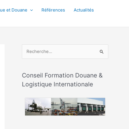
que et Douane
Références
Actualités
R
e
c
h
Conseil Formation Douane &
e
Logistique Internationale
r
c
h
e
r